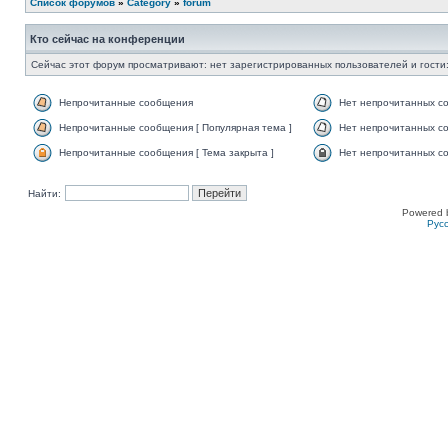
Список форумов
»
Category
»
forum
Кто сейчас на конференции
Сейчас этот форум просматривают: нет зарегистрированных пользователей и гости:
Непрочитанные сообщения
Нет непрочитанных с
Непрочитанные сообщения [ Популярная тема ]
Нет непрочитанных со
Непрочитанные сообщения [ Тема закрыта ]
Нет непрочитанных со
Найти:
Powered 
Рус