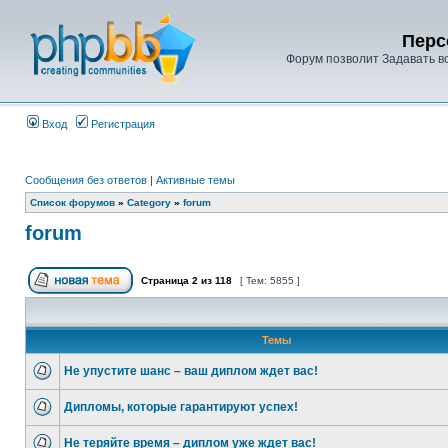
Перс
Форум позволит Задавать в
Вход
Регистрация
Сообщения без ответов
|
Активные темы
Список форумов
»
Category
»
forum
forum
Страница
2
из
118
[ Тем: 5855 ]
Темы
Не упустите шанс – ваш диплом ждет вас!
Дипломы, которые гарантируют успех!
Не теряйте время – диплом уже ждет вас!