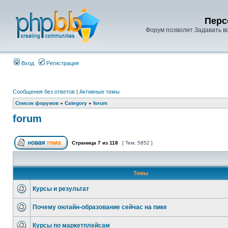
Перс
Форум позволит Задавать в
Вход
Регистрация
Сообщения без ответов
|
Активные темы
Список форумов
»
Category
»
forum
forum
Страница
7
из
118
[ Тем: 5852 ]
Темы
Курсы и результат
Почему онлайн-образование сейчас на пике
Курсы по маркетплейсам