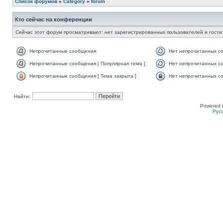
Список форумов
»
Category
»
forum
Кто сейчас на конференции
Сейчас этот форум просматривают: нет зарегистрированных пользователей и гости:
Непрочитанные сообщения
Нет непрочитанных с
Непрочитанные сообщения [ Популярная тема ]
Нет непрочитанных со
Непрочитанные сообщения [ Тема закрыта ]
Нет непрочитанных со
Найти:
Powered 
Рус