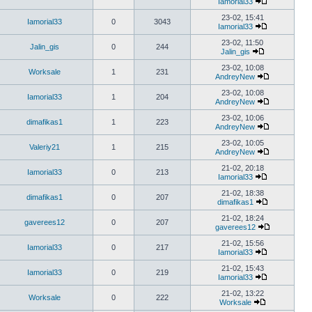
Iamorial33
23-02, 15:41
Iamorial33
0
3043
Iamorial33
23-02, 11:50
Jalin_gis
0
244
Jalin_gis
23-02, 10:08
Worksale
1
231
AndreyNew
23-02, 10:08
Iamorial33
1
204
AndreyNew
23-02, 10:06
dimafikas1
1
223
AndreyNew
23-02, 10:05
Valeriy21
1
215
AndreyNew
21-02, 20:18
Iamorial33
0
213
Iamorial33
21-02, 18:38
dimafikas1
0
207
dimafikas1
21-02, 18:24
gaverees12
0
207
gaverees12
21-02, 15:56
Iamorial33
0
217
Iamorial33
21-02, 15:43
Iamorial33
0
219
Iamorial33
21-02, 13:22
Worksale
0
222
Worksale