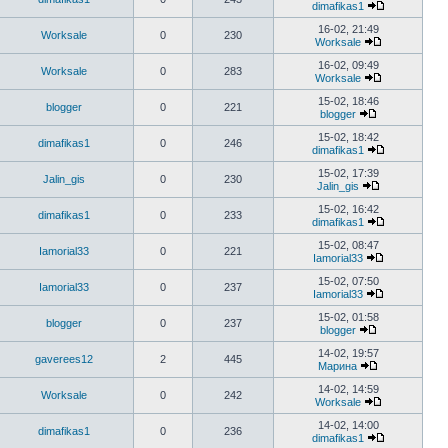
dimafikas1
16-02, 21:49
Worksale
0
230
Worksale
16-02, 09:49
Worksale
0
283
Worksale
15-02, 18:46
blogger
0
221
blogger
15-02, 18:42
dimafikas1
0
246
dimafikas1
15-02, 17:39
Jalin_gis
0
230
Jalin_gis
15-02, 16:42
dimafikas1
0
233
dimafikas1
15-02, 08:47
Iamorial33
0
221
Iamorial33
15-02, 07:50
Iamorial33
0
237
Iamorial33
15-02, 01:58
blogger
0
237
blogger
14-02, 19:57
gaverees12
2
445
Марина
14-02, 14:59
Worksale
0
242
Worksale
14-02, 14:00
dimafikas1
0
236
dimafikas1