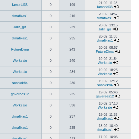
21-02, 11:23
Iamorial33
0
199
Iamorial33
20-02, 14:57
dimafikas1
0
216
dimafikas1
20-02, 13:15
Jalin_gis
0
239
Jalin_gis
20-02, 11:55
dimafikas1
0
235
dimafikas1
20-02, 08:57
FutureDima
0
243
FutureDima
19-02, 21:54
Worksale
0
240
Worksale
19-02, 18:25
Worksale
0
234
Worksale
19-02, 12:12
sonnick84
0
230
sonnick84
19-02, 05:46
gaverees12
0
235
gaverees12
18-02, 17:18
Worksale
0
536
Worksale
18-02, 11:25
dimafikas1
0
237
dimafikas1
18-02, 10:40
dimafikas1
0
235
dimafikas1
17-02, 10:06
dimafikas1
0
243