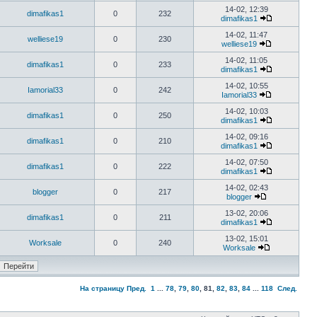
14-02, 12:39
dimafikas1
0
232
dimafikas1
14-02, 11:47
welliese19
0
230
welliese19
14-02, 11:05
dimafikas1
0
233
dimafikas1
14-02, 10:55
Iamorial33
0
242
Iamorial33
14-02, 10:03
dimafikas1
0
250
dimafikas1
14-02, 09:16
dimafikas1
0
210
dimafikas1
14-02, 07:50
dimafikas1
0
222
dimafikas1
14-02, 02:43
blogger
0
217
blogger
13-02, 20:06
dimafikas1
0
211
dimafikas1
13-02, 15:01
Worksale
0
240
Worksale
На страницу
Пред.
1
...
78
,
79
,
80
,
81
,
82
,
83
,
84
...
118
След.