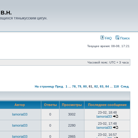
В.Н.
ющихся тяньжусским цигун.
FAQ
Поиск
Текущее время: 08-08, 17:21
Часовой пояс: UTC + 3 часа
На страницу
Пред.
1
...
78
,
79
,
80
,
81
,
82
,
83
,
84
...
118
След.
Автор
Ответы
Просмотры
Последнее сообщение
23-02, 18:48
Iamorial33
0
3002
Iamorial33
23-02, 17:48
Iamorial33
0
2280
Iamorial33
23-02, 16:57
Iamorial33
0
2865