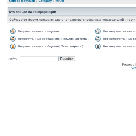
Список форумов
»
Category
»
forum
Кто сейчас на конференции
Сейчас этот форум просматривают: нет зарегистрированных пользователей и гости:
Непрочитанные сообщения
Нет непрочитанных с
Непрочитанные сообщения [ Популярная тема ]
Нет непрочитанных со
Непрочитанные сообщения [ Тема закрыта ]
Нет непрочитанных со
Найти:
Powered 
Рус