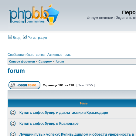
Перс
Форум позволит Задавать в
Вход
Регистрация
Сообщения без ответов
|
Активные темы
Список форумов
»
Category
»
forum
forum
Страница
101
из
118
[ Тем: 5855 ]
Темы
Купить софосбувир и даклатасвир в Краснодаре
Купить софосбувир в Кранодаре
Лучший путь к успеху: Купить диплом и обрести уверенность в