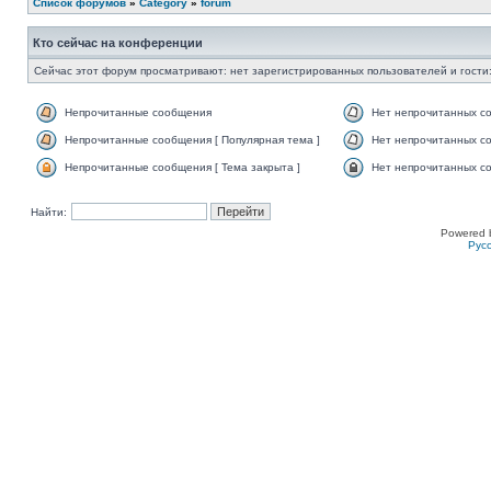
Список форумов
»
Category
»
forum
Кто сейчас на конференции
Сейчас этот форум просматривают: нет зарегистрированных пользователей и гости:
Непрочитанные сообщения
Нет непрочитанных с
Непрочитанные сообщения [ Популярная тема ]
Нет непрочитанных со
Непрочитанные сообщения [ Тема закрыта ]
Нет непрочитанных со
Найти:
Powered 
Рус