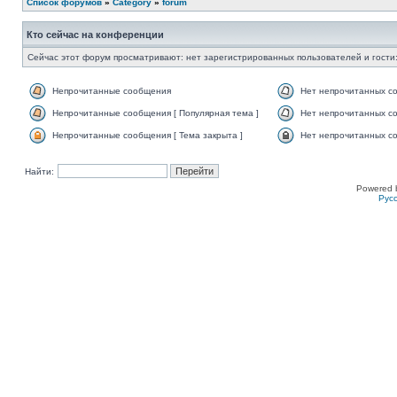
Список форумов
»
Category
»
forum
Кто сейчас на конференции
Сейчас этот форум просматривают: нет зарегистрированных пользователей и гости:
Непрочитанные сообщения
Нет непрочитанных с
Непрочитанные сообщения [ Популярная тема ]
Нет непрочитанных со
Непрочитанные сообщения [ Тема закрыта ]
Нет непрочитанных со
Найти:
Powered 
Рус