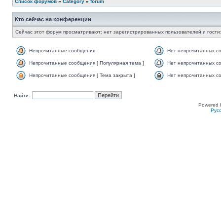
Список форумов
»
Category
»
forum
Кто сейчас на конференции
Сейчас этот форум просматривают: нет зарегистрированных пользователей и гости:
Непрочитанные сообщения
Нет непрочитанных с
Непрочитанные сообщения [ Популярная тема ]
Нет непрочитанных со
Непрочитанные сообщения [ Тема закрыта ]
Нет непрочитанных со
Найти:
Powered 
Рус