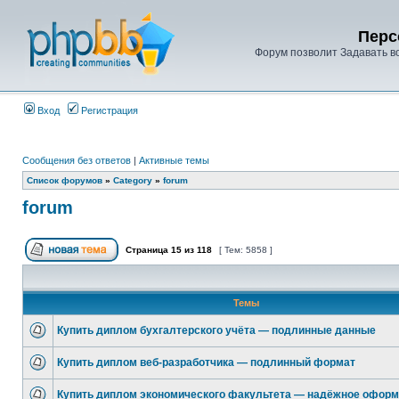
Перс
Форум позволит Задавать в
Вход
Регистрация
Сообщения без ответов
|
Активные темы
Список форумов
»
Category
»
forum
forum
Страница
15
из
118
[ Тем: 5858 ]
Темы
Купить диплом бухгалтерского учёта — подлинные данные
Купить диплом веб-разработчика — подлинный формат
Купить диплом экономического факультета — надёжное офор