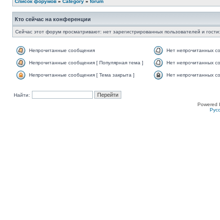
Список форумов
»
Category
»
forum
Кто сейчас на конференции
Сейчас этот форум просматривают: нет зарегистрированных пользователей и гости:
Непрочитанные сообщения
Нет непрочитанных с
Непрочитанные сообщения [ Популярная тема ]
Нет непрочитанных со
Непрочитанные сообщения [ Тема закрыта ]
Нет непрочитанных со
Найти:
Powered 
Рус