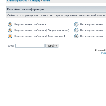
Список форумов
»
Category
»
forum
Кто сейчас на конференции
Сейчас этот форум просматривают: нет зарегистрированных пользователей и гости:
Непрочитанные сообщения
Нет непрочитанных с
Непрочитанные сообщения [ Популярная тема ]
Нет непрочитанных со
Непрочитанные сообщения [ Тема закрыта ]
Нет непрочитанных со
Найти:
Powered 
Рус