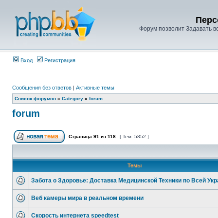
Перс
Форум позволит Задавать в
Вход
Регистрация
Сообщения без ответов
|
Активные темы
Список форумов
»
Category
»
forum
forum
Страница
91
из
118
[ Тем: 5852 ]
Темы
Забота о Здоровье: Доставка Медицинской Техники по Всей Укр
Веб камеры мира в реальном времени
Скорость интернета speedtest