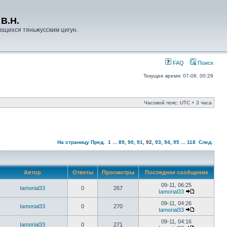
В.Н.
ющихся тяньжусским цигун.
FAQ
Поиск
Текущее время: 07-08, 00:29
Часовой пояс: UTC + 3 часа
На страницу
Пред.
1
...
89
,
90
,
91
,
92
,
93
,
94
,
95
...
118
След.
Автор
Ответы
Просмотры
Последнее сообщение
09-11, 06:25
Iamorial33
0
267
Iamorial33
09-11, 04:26
Iamorial33
0
270
Iamorial33
09-11, 04:16
Iamorial33
0
271