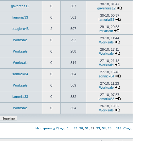
30-10, 01:47
gaverees12
0
307
gaverees12
30-10, 00:37
Iamorial33
0
301
Iamorial33
29-10, 20:53
beagiere43
2
597
mr.artem
29-10, 11:44
Worksale
0
292
Worksale
28-10, 17:11
Worksale
0
288
Worksale
27-10, 21:18
Worksale
0
314
Worksale
27-10, 15:46
sonnick84
0
304
sonnick84
27-10, 11:23
Worksale
0
569
Worksale
27-10, 07:57
Iamorial33
0
332
Iamorial33
26-10, 19:52
Worksale
0
354
Worksale
На страницу
Пред.
1
...
89
,
90
,
91
,
92
,
93
,
94
,
95
...
118
След.