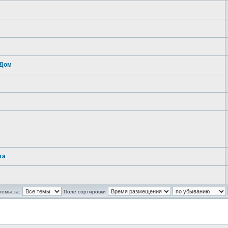
 Дом
та
темы за:
Поле сортировки