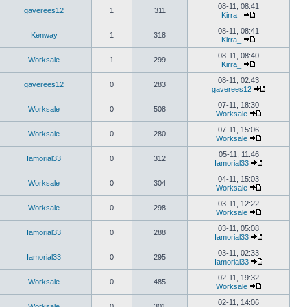
08-11, 08:41
gaverees12
1
311
Kirra_
08-11, 08:41
Kenway
1
318
Kirra_
08-11, 08:40
Worksale
1
299
Kirra_
08-11, 02:43
gaverees12
0
283
gaverees12
07-11, 18:30
Worksale
0
508
Worksale
07-11, 15:06
Worksale
0
280
Worksale
05-11, 11:46
Iamorial33
0
312
Iamorial33
04-11, 15:03
Worksale
0
304
Worksale
03-11, 12:22
Worksale
0
298
Worksale
03-11, 05:08
Iamorial33
0
288
Iamorial33
03-11, 02:33
Iamorial33
0
295
Iamorial33
02-11, 19:32
Worksale
0
485
Worksale
02-11, 14:06
Worksale
0
301