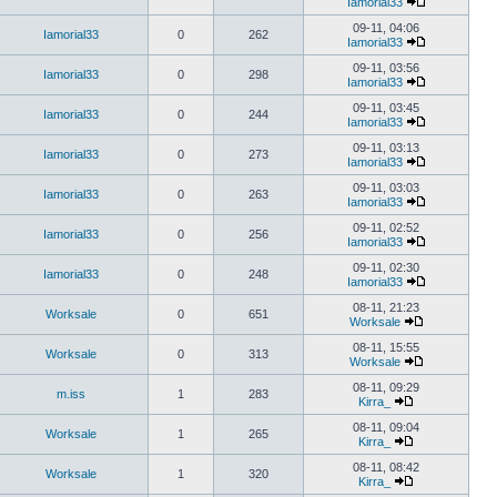
Iamorial33
09-11, 04:06
Iamorial33
0
262
Iamorial33
09-11, 03:56
Iamorial33
0
298
Iamorial33
09-11, 03:45
Iamorial33
0
244
Iamorial33
09-11, 03:13
Iamorial33
0
273
Iamorial33
09-11, 03:03
Iamorial33
0
263
Iamorial33
09-11, 02:52
Iamorial33
0
256
Iamorial33
09-11, 02:30
Iamorial33
0
248
Iamorial33
08-11, 21:23
Worksale
0
651
Worksale
08-11, 15:55
Worksale
0
313
Worksale
08-11, 09:29
m.iss
1
283
Kirra_
08-11, 09:04
Worksale
1
265
Kirra_
08-11, 08:42
Worksale
1
320
Kirra_