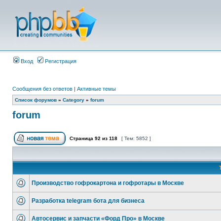
Вход
Регистрация
Сообщения без ответов
|
Активные темы
Список форумов
»
Category
»
forum
forum
Страница
92
из
118
[ Тем: 5852 ]
Производство гофрокартона и гофротары в Москве
Разработка telegram бота для бизнеса
Автосервис и запчасти «Форд Про» в Москве